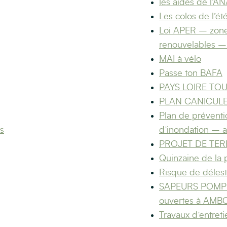
les aides de l’A
Les colos de l’ét
Loi APER – zones
renouvelables –
MAI à vélo
Passe ton BAFA
PAYS LOIRE TOUR
PLAN CANICULE 
Plan de préventi
s
d’inondation – a
PROJET DE TER
Quinzaine de la 
Risque de délest
SAPEURS POMPIE
ouvertes à AMBO
Travaux d’entreti