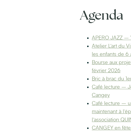
Agenda
APERO JAZZ – Ve
Atelier L’art du V
les enfants de 6 
Bourse aux projet
février 2026
Bric à brac du 1
Café lecture – J
Cangey
Café lecture – 
maintenant à l’é
l’association QU
CANGEY en fête 