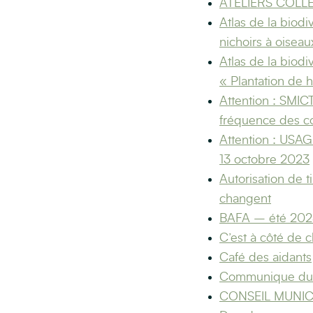
ATELIERS COLLE
Atlas de la biodiv
nichoirs à oisea
Atlas de la biodiv
« Plantation de 
Attention : SMI
fréquence des co
Attention : USAG
13 octobre 2023
Autorisation de t
changent
BAFA – été 202
C’est à côté de 
Café des aidants
Communique d
CONSEIL MUNICI