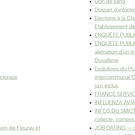
Don de sang
Dossier d’inform
Elections à la Ch
Etablissement des
ENQUÊTE PUBLI
ENQUETE PUBLIQU
aliénation d’un t
Duvallerie
Evolutions du 
ectoraux
intercommunal Co
juin inclus
FRANCE SERVICE
INFLUENZA AVIA
INFOS DU SMICTO
collecte, compo
ion de Fleuray et
JOB DATING – sa