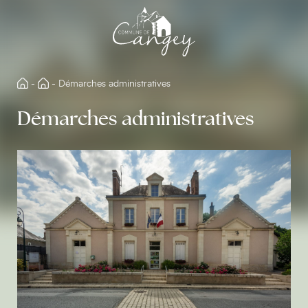
Aller
directement
au
contenu
-
-
Démarches administratives
Démarches administratives