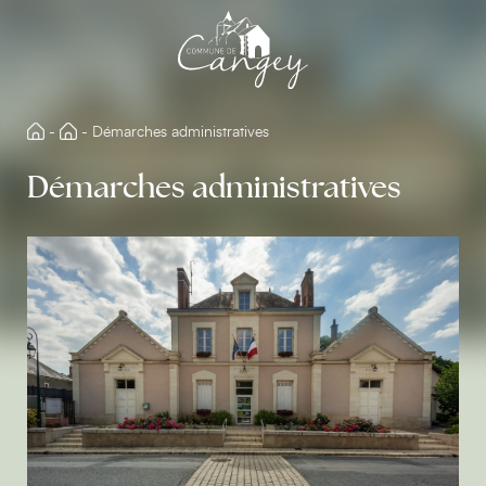
Aller
directement
au
contenu
-
-
Démarches administratives
Démarches administratives