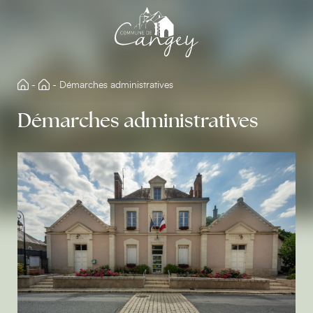
Aller
directement
au
contenu
-
-
Démarches administratives
Démarches administratives