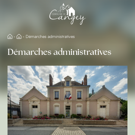
Aller
directement
au
contenu
-
-
Démarches administratives
Démarches administratives