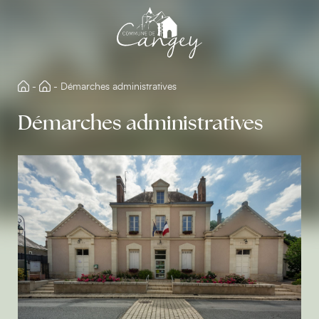
Aller
directement
au
contenu
-
-
Démarches administratives
Démarches administratives