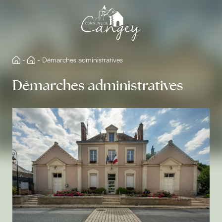
Aller
directement
au
contenu
-
-
Démarches administratives
Démarches administratives