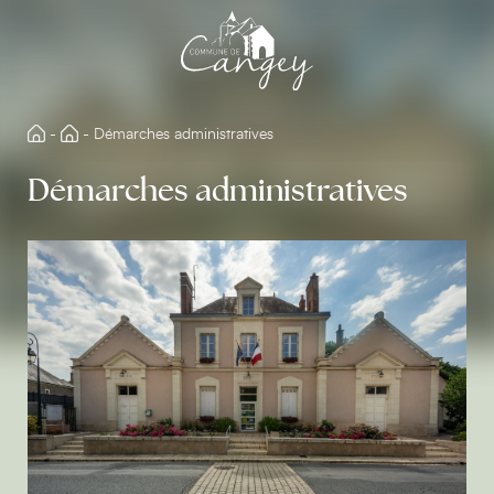
Aller
directement
au
contenu
-
-
Démarches administratives
Démarches administratives