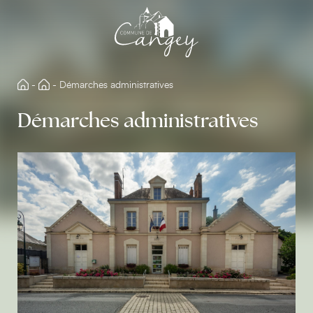
Aller
directement
au
contenu
-
-
Démarches administratives
Démarches administratives