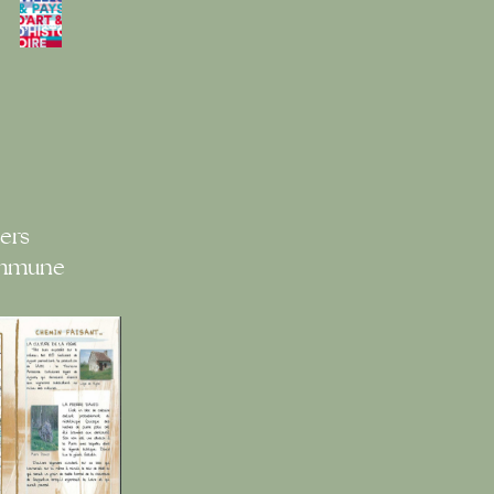
ers
ommune