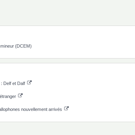
r mineur (DCEM)
: Delf et Dalf
'étranger
allophones nouvellement arrivés