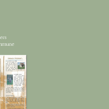
ers
ommune