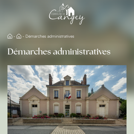
Aller
directement
au
contenu
-
-
Démarches administratives
Démarches administratives