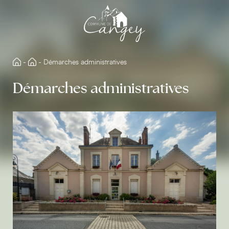
Aller
directement
au
contenu
-
-
Démarches administratives
Démarches administratives