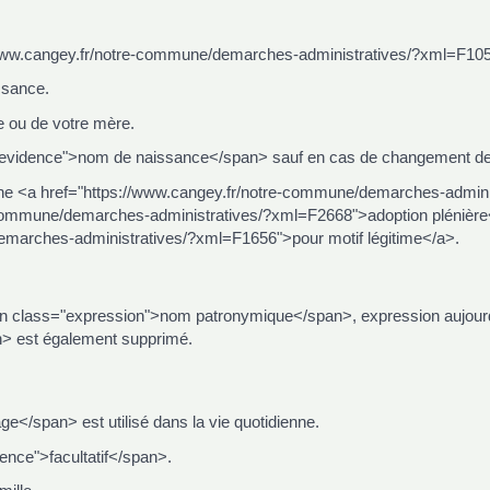
/www.cangey.fr/notre-commune/demarches-administratives/?xml=F105
issance.
e ou de votre mère.
enevidence">nom de naissance</span> sauf en cas de changement d
e <a href="https://www.cangey.fr/notre-commune/demarches-admini
e-commune/demarches-administratives/?xml=F2668">adoption plénièr
emarches-administratives/?xml=F1656">pour motif légitime</a>.
pan class="expression">nom patronymique</span>, expression aujour
n> est également supprimé.
/span> est utilisé dans la vie quotidienne.
nce">facultatif</span>.