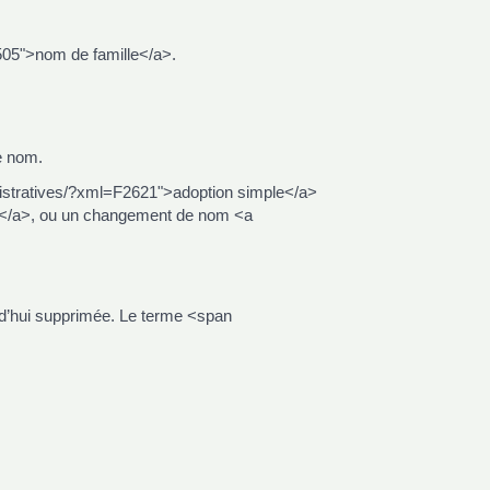
05">nom de famille</a>.
e nom.
stratives/?xml=F2621">adoption simple</a>
e</a>, ou un changement de nom <a
d’hui supprimée. Le terme <span