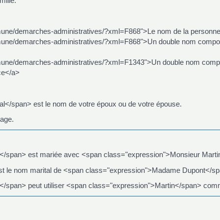
ille.
mune/demarches-administratives/?xml=F868">Le nom de la personne 
mmune/demarches-administratives/?xml=F868">Un double nom compos
mmune/demarches-administratives/?xml=F1343">Un double nom compo
ce</a>
</span> est le nom de votre époux ou de votre épouse.
age.
/span> est mariée avec <span class="expression">Monsieur Marti
st le nom marital de <span class="expression">Madame Dupont</sp
/span> peut utiliser <span class="expression">Martin</span> c