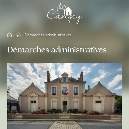
Aller
directement
au
contenu
-
-
Démarches administratives
Démarches administratives