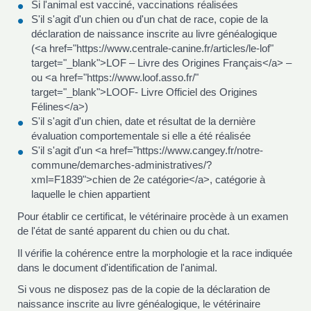
Si l'animal est vacciné, vaccinations réalisées
S'il s'agit d'un chien ou d'un chat de race, copie de la
déclaration de naissance inscrite au livre généalogique
(<a href="https://www.centrale-canine.fr/articles/le-lof"
target="_blank">LOF – Livre des Origines Français</a> –
ou <a href="https://www.loof.asso.fr/"
target="_blank">LOOF- Livre Officiel des Origines
Félines</a>)
S'il s'agit d'un chien, date et résultat de la dernière
évaluation comportementale si elle a été réalisée
S'il s'agit d'un <a href="https://www.cangey.fr/notre-
commune/demarches-administratives/?
xml=F1839">chien de 2e catégorie</a>, catégorie à
laquelle le chien appartient
Pour établir ce certificat, le vétérinaire procède à un examen
de l'état de santé apparent du chien ou du chat.
Il vérifie la cohérence entre la morphologie et la race indiquée
dans le document d'identification de l'animal.
Si vous ne disposez pas de la copie de la déclaration de
naissance inscrite au livre généalogique, le vétérinaire