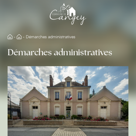
Aller
directement
au
contenu
-
-
Démarches administratives
Démarches administratives