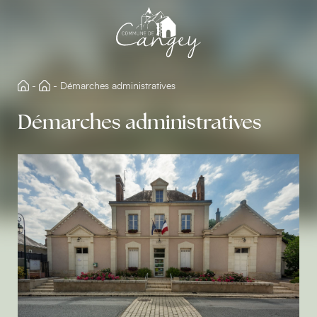
Aller
directement
au
contenu
-
-
Démarches administratives
Démarches administratives