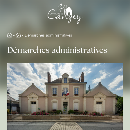
Aller
directement
au
contenu
-
-
Démarches administratives
Démarches administratives