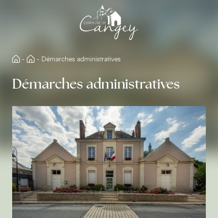
Aller
directement
au
contenu
-
-
Démarches administratives
Démarches administratives