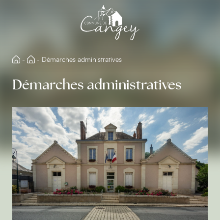
Aller
directement
au
contenu
-
-
Démarches administratives
Démarches administratives