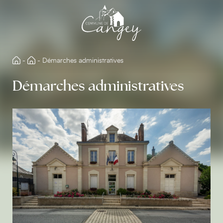
Aller
directement
au
contenu
-
-
Démarches administratives
Démarches administratives