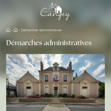
Aller
directement
au
contenu
-
-
Démarches administratives
Démarches administratives