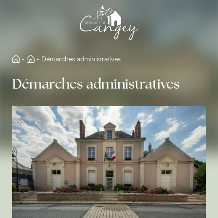
Aller
directement
au
contenu
-
-
Démarches administratives
Démarches administratives