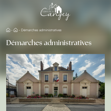
Aller
directement
au
contenu
-
-
Démarches administratives
Démarches administratives