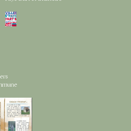
ers
ommune