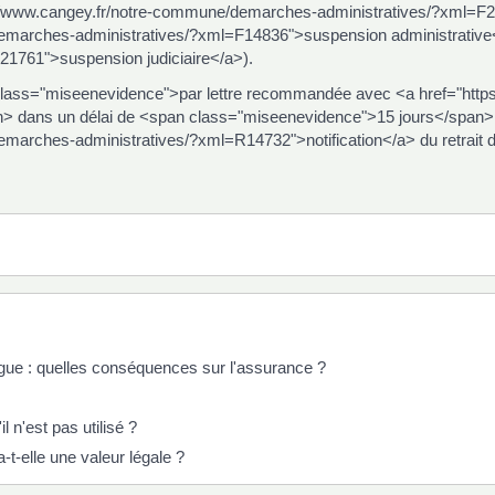
://www.cangey.fr/notre-commune/demarches-administratives/?xml=F2
emarches-administratives/?xml=F14836">suspension administrative</
761">suspension judiciaire</a>).
class="miseenevidence">par lettre recommandée avec <a href="htt
dans un délai de <span class="miseenevidence">15 jours</span> à 
marches-administratives/?xml=R14732">notification</a> du retrait d
rogue : quelles conséquences sur l'assurance ?
l n'est pas utilisé ?
t-elle une valeur légale ?