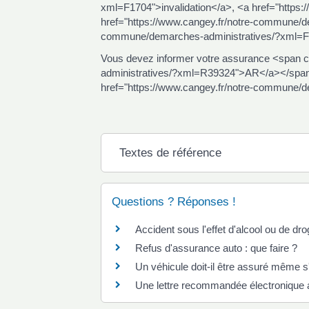
xml=F1704">invalidation</a>, <a href="https
href="https://www.cangey.fr/notre-commune/d
commune/demarches-administratives/?xml=F21
Vous devez informer votre assurance <span 
administratives/?xml=R39324">AR</a></span> 
href="https://www.cangey.fr/notre-commune/de
Textes de référence
Questions ? Réponses !
Accident sous l'effet d'alcool ou de d
Refus d'assurance auto : que faire ?
Un véhicule doit-il être assuré même s'i
Une lettre recommandée électronique a-