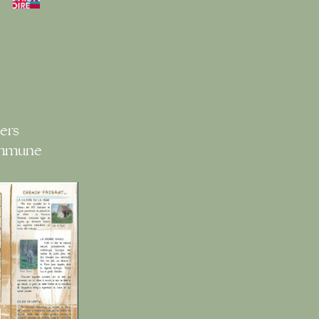
ers
ommune