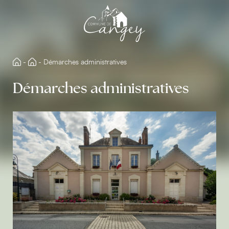
Aller
directement
au
contenu
-
-
Démarches administratives
Démarches administratives