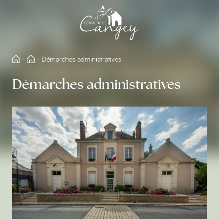
Aller
directement
au
contenu
-
-
Démarches administratives
Démarches administratives