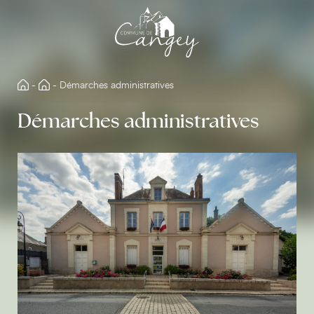
Aller
directement
au
contenu
-
-
Démarches administratives
Démarches administratives