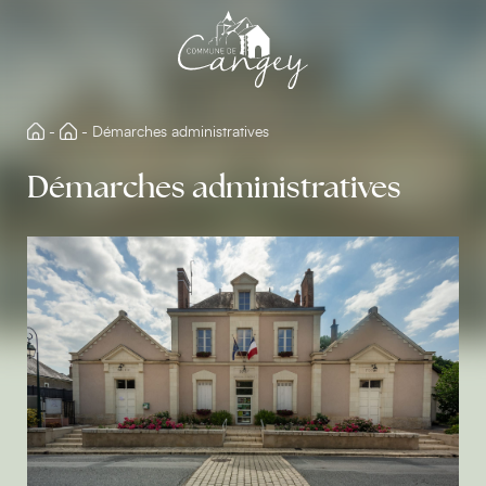
Aller
directement
au
contenu
-
-
Démarches administratives
Démarches administratives