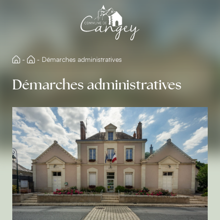
Aller
directement
au
contenu
-
-
Démarches administratives
Démarches administratives