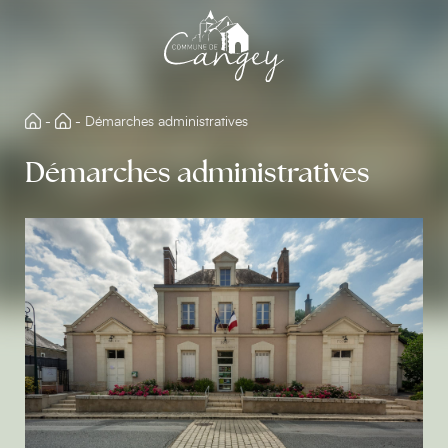
Aller
directement
au
contenu
-
-
Démarches administratives
Démarches administratives