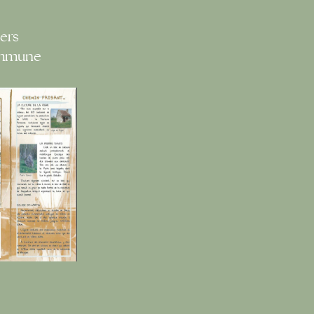
ers
ommune