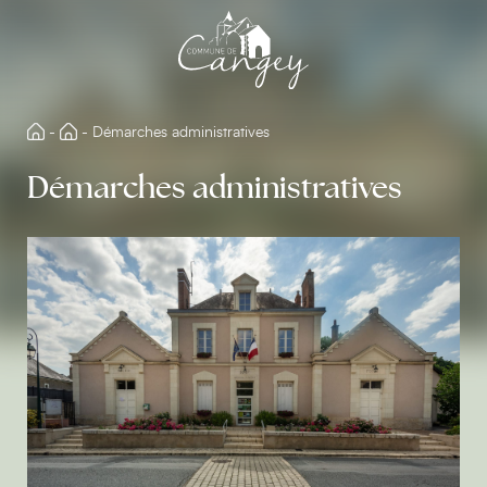
Aller
directement
au
contenu
-
-
Démarches administratives
Démarches administratives