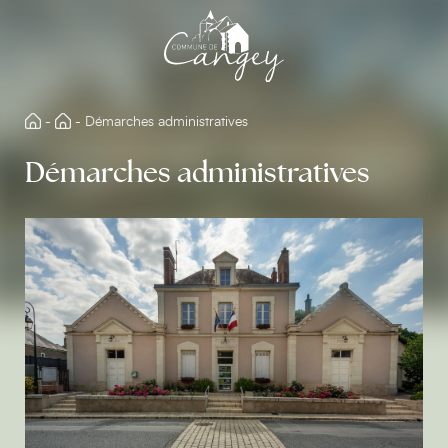
Aller
directement
au
contenu
-
-
Démarches administratives
Démarches administratives