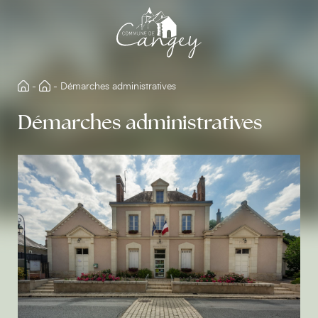
Aller
directement
au
contenu
-
-
Démarches administratives
Démarches administratives