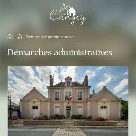
Aller
directement
au
contenu
-
-
Démarches administratives
Démarches administratives