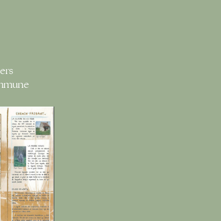
ers
ommune