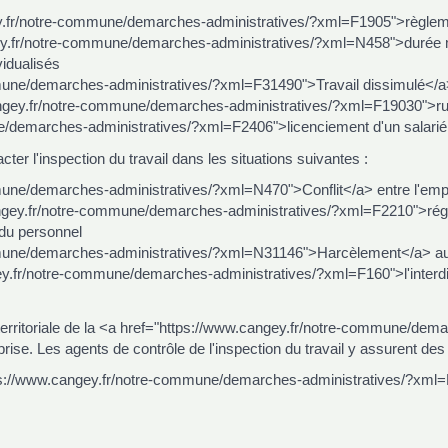
y.fr/notre-commune/demarches-administratives/?xml=F1905">règlement
gey.fr/notre-commune/demarches-administratives/?xml=N458">durée 
vidualisés
mune/demarches-administratives/?xml=F31490">Travail dissimulé</a
cangey.fr/notre-commune/demarches-administratives/?xml=F19030">rup
e/demarches-administratives/?xml=F2406">licenciement d'un salarié
ter l'inspection du travail dans les situations suivantes :
une/demarches-administratives/?xml=N470">Conflit</a> entre l'emplo
angey.fr/notre-commune/demarches-administratives/?xml=F2210">régl
 du personnel
mune/demarches-administratives/?xml=N31146">Harcèlement</a> au s
y.fr/notre-commune/demarches-administratives/?xml=F160">l'interdi
 territoriale de la <a href="https://www.cangey.fr/notre-commune/dem
se. Les agents de contrôle de l'inspection du travail y assurent de
ttps://www.cangey.fr/notre-commune/demarches-administratives/?xml