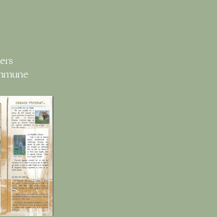
ers
ommune