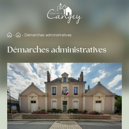
Aller
directement
au
contenu
-
-
Démarches administratives
Démarches administratives