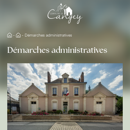
Aller
directement
au
contenu
-
-
Démarches administratives
Démarches administratives