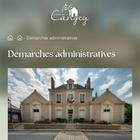
Aller
directement
au
contenu
-
-
Démarches administratives
Démarches administratives