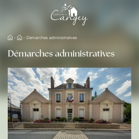
Aller
directement
au
contenu
-
-
Démarches administratives
Démarches administratives