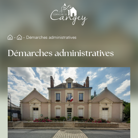
Aller
directement
au
contenu
-
-
Démarches administratives
Démarches administratives